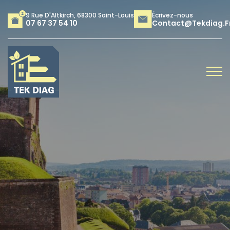
9 Rue D'Altkirch, 68300 Saint-Louis
Écrivez-nous
07 67 37 54 10
Contact@tekdiag.f