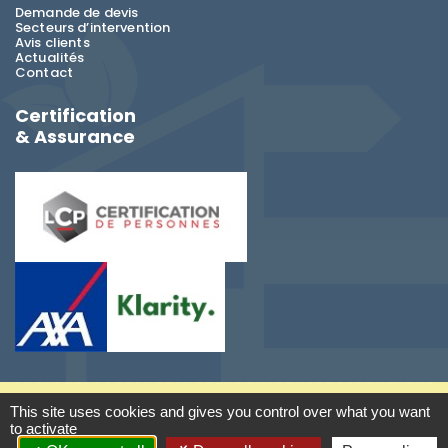
Demande de devis
Secteurs d’intervention
Avis clients
Actualités
Contact
Certification
& Assurance
This site uses cookies and gives you control over what you want
-
Diagnostic immobilier Saint-Louis
TEK DIAG
2026
to activate
- RCS : 979 840 147 - TVA PR55979840147 -
Mentions légales